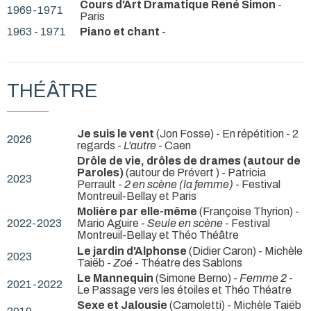
Cours d'Art Dramatique René Simon
-
1969-1971
Paris
1963 - 1971
Piano et chant
-
THÉÂTRE
Je suis le vent
(Jon Fosse) - En répétition - 2
2026
regards -
L'autre
- Caen
Drôle de vie, drôles de drames (autour de
Paroles)
(autour de Prévert ) - Patricia
2023
Perrault -
2 en scène (la femme)
- Festival
Montreuil-Bellay et Paris
Molière par elle-même
(Françoise Thyrion) -
2022-2023
Mario Aguire -
Seule en scène
- Festival
Montreuil-Bellay et Théo Théâtre
Le jardin d'Alphonse
(Didier Caron) - Michèle
2023
Taiëb -
Zoé
- Théatre des Sablons
Le Mannequin
(Simone Berno) -
Femme 2
-
2021-2022
Le Passage vers les étoiles et Théo Théatre
Sexe et Jalousie
(Camoletti) - Michèle Taiëb