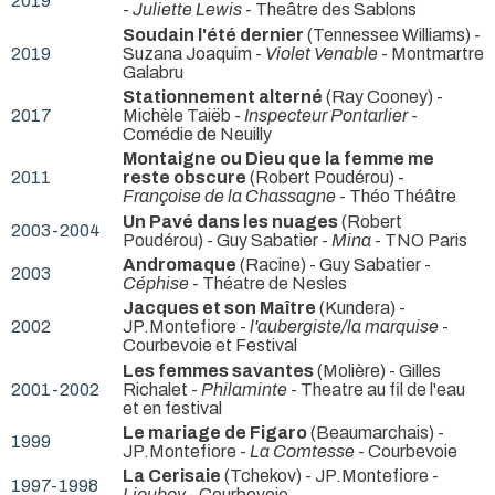
2019
-
Juliette Lewis
- Theâtre des Sablons
Soudain l'été dernier
(Tennessee Williams) -
2019
Suzana Joaquim -
Violet Venable
- Montmartre
Galabru
Stationnement alterné
(Ray Cooney) -
2017
Michèle Taiëb -
Inspecteur Pontarlier
-
Comédie de Neuilly
Montaigne ou Dieu que la femme me
2011
reste obscure
(Robert Poudérou) -
Françoise de la Chassagne
- Théo Théâtre
Un Pavé dans les nuages
(Robert
2003-2004
Poudérou) - Guy Sabatier -
Mina
- TNO Paris
Andromaque
(Racine) - Guy Sabatier -
2003
Céphise
- Théatre de Nesles
Jacques et son Maître
(Kundera) -
2002
JP.Montefiore -
l'aubergiste/la marquise
-
Courbevoie et Festival
Les femmes savantes
(Molière) - Gilles
2001-2002
Richalet -
Philaminte
- Theatre au fil de l'eau
et en festival
Le mariage de Figaro
(Beaumarchais) -
1999
JP.Montefiore -
La Comtesse
- Courbevoie
La Cerisaie
(Tchekov) - JP.Montefiore -
1997-1998
Lioubov
- Courbevoie